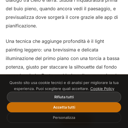
del buio pieno, quando ancora vedi il paesaggio, e
previsualizza dove sorgerà il core grazie alle app di
pianificazione.
Una tecnica che aggiunge profondità è il light
painting leggero: una brevissima e delicata
illuminazione del primo piano con una torcia a bassa
potenza, giusto per staccare la silhouette dal fondo
senza bruciarla. Basta pochissimo, l'eccesso si vede
Questo sito usa cookie tecnici e di analisi per migliorare la tua
subito e rende la scena artificiale. La composizione
esperienza. Puoi scegliere quali accettare.
Cookie Policy
consapevole, quella che decide cosa entra e cosa
Rifiuta tutti
resta fuori, è il cuore di tutto il mio metodo di
Accetta tutti
insegnamento.
Personalizza
Entra
Inizia Gratis
☀️
🌙
C'è poi una scelta di orientamento che cambia