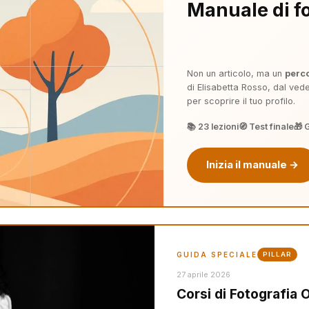
Manuale di fo
Non un articolo, ma un
perc
di Elisabetta Rosso, dal veder
per scoprire il tuo profilo.
📚 23 lezioni
🧭 Test finale
🎁 
Inizia il manuale →
GUIDA SPECIALE
PILLAR
27 aprile 2026
Corsi di Fotografia