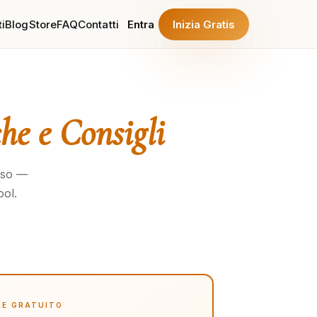
i
Blog
Store
FAQ
Contatti
Entra
Inizia Gratis
he e Consigli
osso —
ol.
LE GRATUITO