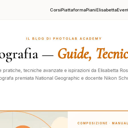
Corsi
Piattaforma
Piani
Elisabetta
Event
IL BLOG DI PHOTOLAB ACADEMY
tografia —
Guide, Tecnic
 pratiche, tecniche avanzate e ispirazioni da Elisabetta R
ografa premiata National Geographic e docente Nikon Scho
COMPOSIZIONE · MANUA