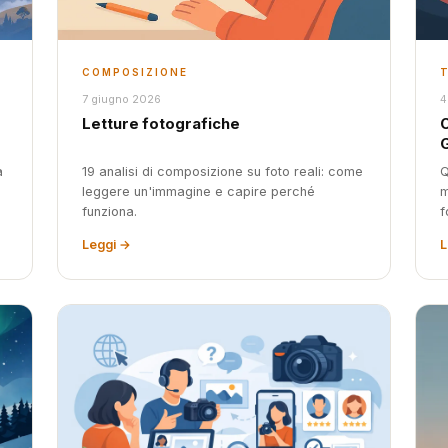
COMPOSIZIONE
7 giugno 2026
4
Letture fotografiche
C
a
19 analisi di composizione su foto reali: come
Q
leggere un'immagine e capire perché
m
funziona.
f
Leggi →
L