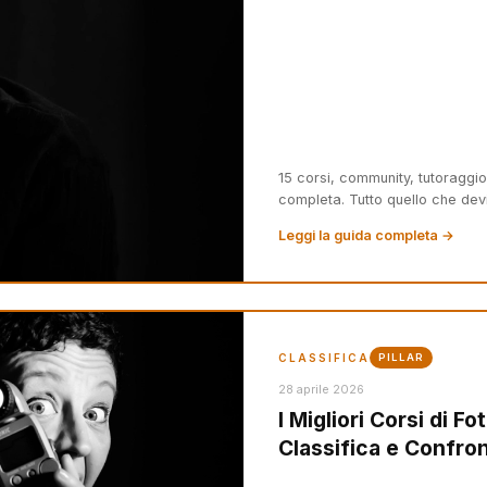
15 corsi, community, tutoraggio
completa. Tutto quello che dev
Leggi la guida completa →
CLASSIFICA
PILLAR
28 aprile 2026
I Migliori Corsi di F
Classifica e Confro