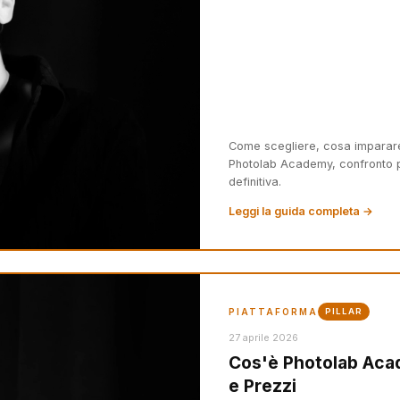
Come scegliere, cosa imparare, 
Photolab Academy, confronto p
definitiva.
Leggi la guida completa →
PIATTAFORMA
PILLAR
27 aprile 2026
Cos'è Photolab Aca
e Prezzi