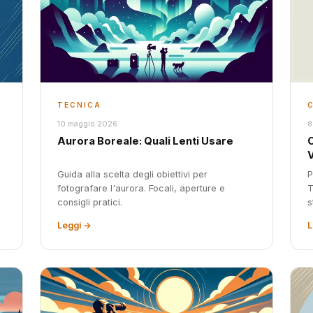
TECNICA
10 maggio 2026
8
Aurora Boreale: Quali Lenti Usare
V
Guida alla scelta degli obiettivi per
P
fotografare l'aurora. Focali, aperture e
T
consigli pratici.
s
Leggi →
L