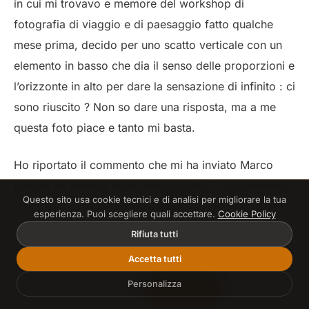
in cui mi trovavo e memore del workshop di
fotografia di viaggio e di paesaggio fatto qualche
mese prima, decido per uno scatto verticale con un
elemento in basso che dia il senso delle proporzioni e
l’orizzonte in alto per dare la sensazione di infinito : ci
sono riuscito ? Non so dare una risposta, ma a me
questa foto piace e tanto mi basta.
Ho riportato il commento che mi ha inviato Marco
perché mi sembra molto interessante il ragionamento
Questo sito usa cookie tecnici e di analisi per migliorare la tua
che ha fatto! Da un lato il desiderio di andare oltre
esperienza. Puoi scegliere quali accettare.
Cookie Policy
una foto vista e rivista, seppur bellissima, di un luogo
Rifiuta tutti
molto famoso e dall’altro il desiderio di esprimere le
Accetta tutti
proprie emozioni. Il risultato è una foto sicuramente
Personalizza
non banale. Una di quelle immagini non da “effetto
Entra
Inizia Gratis
☀️
🌙