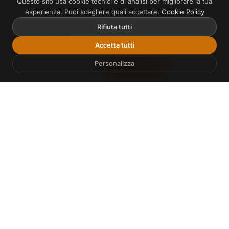
Questo sito usa cookie tecnici e di analisi per migliorare la tua
scattare.
esperienza. Puoi scegliere quali accettare.
Cookie Policy
Rifiuta tutti
A chi è rivolto?
Accetta tutti
A chiunque voglia migliorare la composizione delle
Personalizza
Entra
Inizia Gratis
☀️
🌙
proprie foto, dal principiante curioso all'appassionato
evoluto. Le lezioni partono dalle basi e arrivano a
concetti più raffinati, con un linguaggio leggero e
tanti esempi pratici.
Come si usa il manuale?
Le lezioni sono numerate e si possono leggere in
ordine, come un libro, oppure singolarmente quando
serve approfondire un tema. Per mettere in pratica
tutto questo con esercizi e feedback c'è il corso di