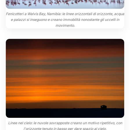
Fenicotteri a Walvis Bay, Namibia: le linee orizzontali di orizzonte, acqua
e palazzi si inseguono e creano immobilità nonostante gli uccelli in
movimento.
Linee nel cielo: le nuvole sovrapposte creano un motivo ripetitivo, con
l'orizzonte tenuto in basso per dare spazio al cielo.